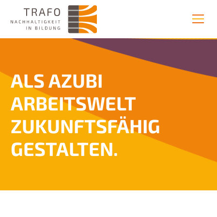
ALS
AZUBI
ARBEITSWELT
ZUKUNFTSFÄHIG
GESTALTEN.